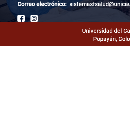
Correo electrónico:
sistemasfsalud
@unicau
Seminario de investigación
2
Electiva II
3
Universidad del C
Popayán, Colo